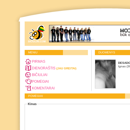
MENIU
DUOMENYS
PIRMAS
DESAD
Ignas (3
DIENORAŠTIS
(JAU GREITAI)
BIČIULIAI
POMĖGIAI
KOMENTARAI
POMĖGIAI
Kinas