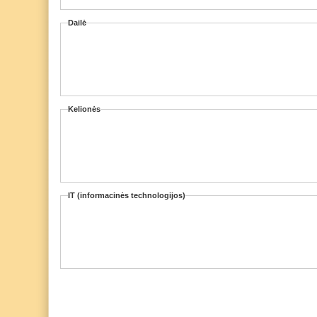
Dailė
Kelionės
IT (informacinės technologijos)