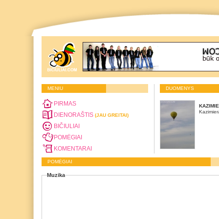
MENIU
DUOMENYS
PIRMAS
KAZIMI
Kazimier
DIENORAŠTIS
(JAU GREITAI)
BIČIULIAI
POMĖGIAI
KOMENTARAI
POMĖGIAI
Muzika