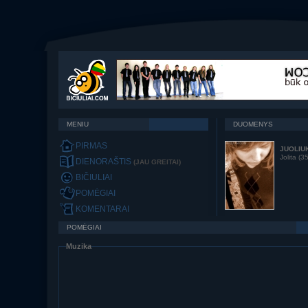
MENIU
DUOMENYS
PIRMAS
JUOLIU
Jolita (3
DIENORAŠTIS
(JAU GREITAI)
BIČIULIAI
POMĖGIAI
KOMENTARAI
POMĖGIAI
Muzika