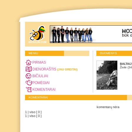
MENIU
DUOMENYS
PIRMAS
BALTAI
Živilė (3
DIENORAŠTIS
(JAU GREITAI)
BIČIULIAI
POMĖGIAI
KOMENTARAI
KOMENTARAI
komentarų nėra
1 | viso [ 0 ]
1 | viso [ 0 ]