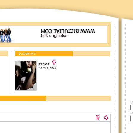
DUOMENYS
ZZZIGT
Karol (35m.)
P
S