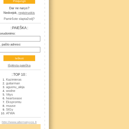
Dar ne narys?
Nedvejok,
registruokis
Pamiršote slaptažodį?
::PAIEŠKA::
seudonimo:
l. pašto adreso:
Išplėsta paieška
::TOP 10::
Kazimieras
guitarman
aguonu_aleja
wodne
Vitys
heartsease
Ekspromtu
muuse
SIGy
ATWA
http://www.alternatyvos.lt