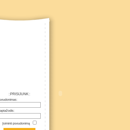
::PRISIJUNK::
seudonimas:
laptažodis:
Įsiminti pseudonimą