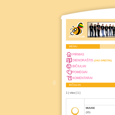
MENIU
PIRMAS
DIENORAŠTIS
(JAU GREITAI)
BIČIULIAI
POMĖGIAI
KOMENTARAI
BIČIULIAI
1 | viso [ 1 ]
MUUSE
(35)