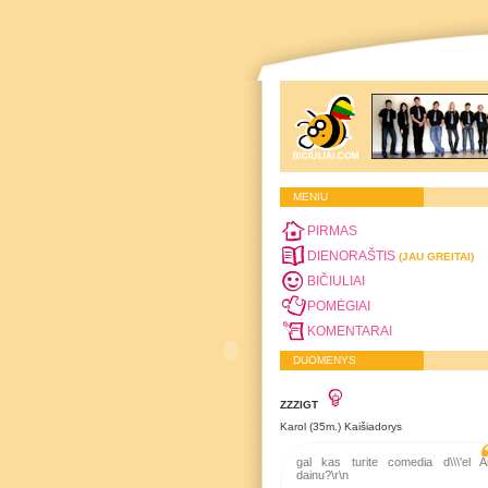
MENIU
PIRMAS
DIENORAŠTIS
(JAU GREITAI)
BIČIULIAI
POMĖGIAI
KOMENTARAI
DUOMENYS
ZZZIGT
Karol (35m.) Kaišiadorys
gal kas turite comedia d\\\'el A
dainu?\r\n