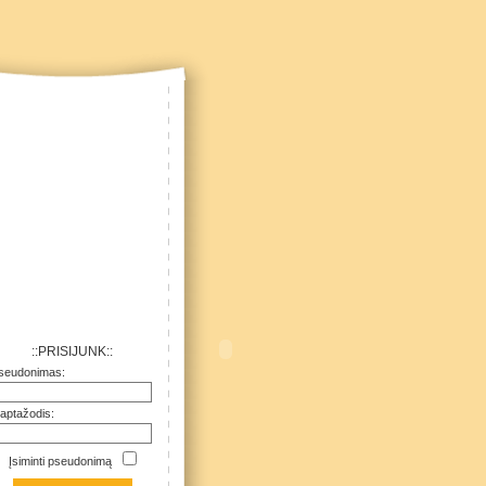
::PRISIJUNK::
seudonimas:
laptažodis:
Įsiminti pseudonimą