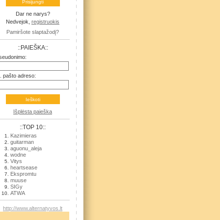
Dar ne narys?
Nedvejok,
registruokis
Pamiršote slaptažodį?
::PAIEŠKA::
seudonimo:
l. pašto adreso:
Išplėsta paieška
::TOP 10::
Kazimieras
guitarman
aguonu_aleja
wodne
Vitys
heartsease
Ekspromtu
muuse
SIGy
ATWA
http://www.alternatyvos.lt