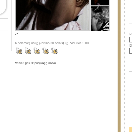
;>
P
6 balsavę(-usių) įvertino 30 balais(-ų). Vidurkis 5.00.
E
Vertinti gali tik prisijungę nariai