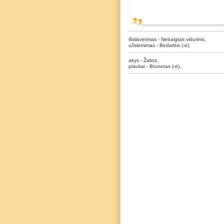
išsilavinimas - Nebaigtas vidurinis,
užsiėmimas - Bedarbis (-ė),
akys - Žalios,
plaukai - Brunetas (-ė),