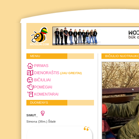
MENIU
BIČIULIO NUOTRAUK
PIRMAS
DIENORAŠTIS
(JAU GREITAI)
BIČIULIAI
POMĖGIAI
KOMENTARAI
DUOMENYS
SIMUT_
Simona (36m.) Šilalė