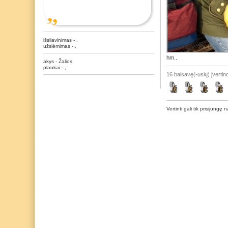
išsilavinimas - ,
užsiėmimas - ,
hm..
akys - Žalios,
plaukai - ,
16 balsavę(-usių) įvertino
Vertinti gali tik prisijungę n