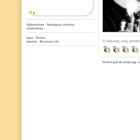
išsilavinimas - Nebaigtas vidurinis,
užsiėmimas - ,
akys - Rudos,
11 balsavę(-usių) įvertino
plaukai - Brunetas (-ė),
Vertinti gali tik prisijungę n