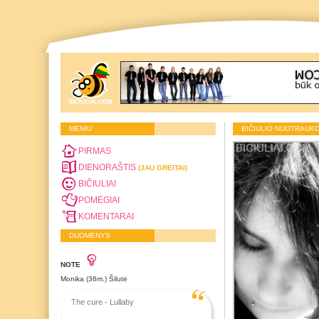
MENIU
BIČIULIO NUOTRAUK
PIRMAS
DIENORAŠTIS
(JAU GREITAI)
BIČIULIAI
POMĖGIAI
KOMENTARAI
DUOMENYS
NOTE
Monika (36m.) Šilutė
The cure - Lullaby