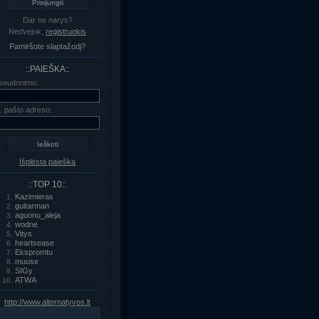
Dar ne narys?
Nedvejok,
registruokis
Pamiršote slaptažodį?
::PAIEŠKA::
seudonimo:
l. pašto adreso:
Išplėsta paieška
::TOP 10::
Kazimieras
guitarman
aguonu_aleja
wodne
Vitys
heartsease
Ekspromtu
muuse
SIGy
ATWA
http://www.alternatyvos.lt