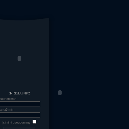
::PRISIJUNK::
seudonimas:
laptažodis:
Įsiminti pseudonimą