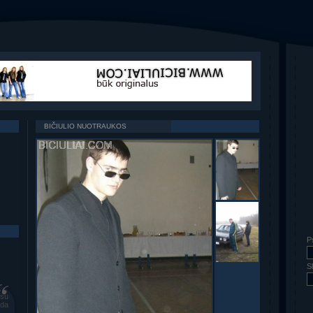
BIČIULIO NUOTRAUKOS
P
S
usu
ada