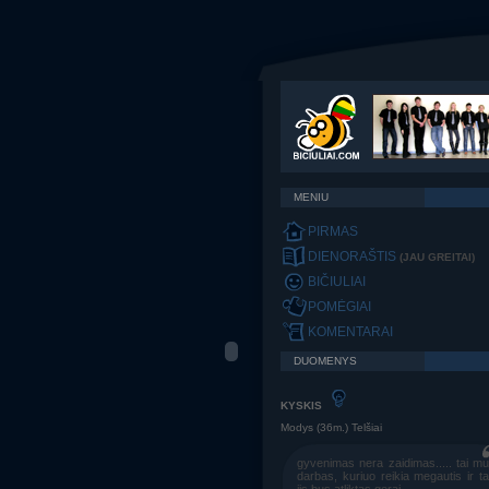
MENIU
PIRMAS
DIENORAŠTIS
(JAU GREITAI)
BIČIULIAI
POMĖGIAI
KOMENTARAI
DUOMENYS
KYSKIS
Modys (36m.) Telšiai
gyvenimas nera zaidimas..... tai m
darbas, kuriuo reikia megautis ir t