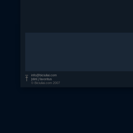
info@biciuliai.com
Įdėti į favoritus
© Biciuliai.com 2007