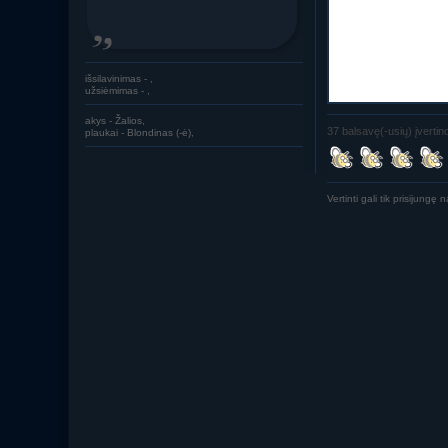
išsilavinimas - ,
užsiėmimas - ,
akys - Žalios,
37 balsavę(-usių) įvertino
plaukai - Blondinas (-ė),
Vertinti gali tik prisijungę n