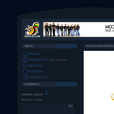
MENIU
BIČIULIO NUOTRAUK
PIRMAS
DIENORAŠTIS
(JAU GREITAI)
BIČIULIAI
POMĖGIAI
KOMENTARAI
DUOMENYS
AGUONU_ALEJA
Rūta (36m.) Šilalė