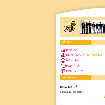
MENIU
PIRMAS
DIENORAŠTIS
(JAU GREITAI)
BIČIULIAI
POMĖGIAI
KOMENTARAI
DUOMENYS
KARALIUS
karalius (37m.) Telšiai