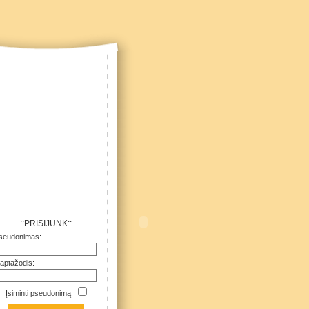
::PRISIJUNK::
seudonimas:
laptažodis:
Įsiminti pseudonimą