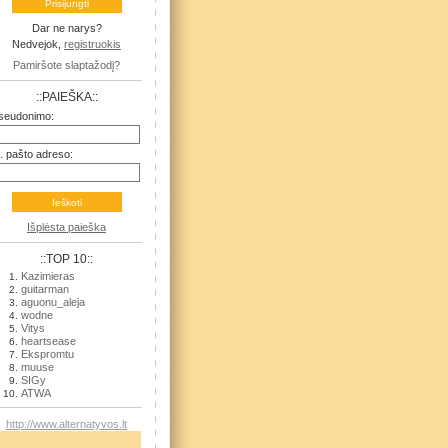
Dar ne narys?
Nedvejok,
registruokis
Pamiršote slaptažodį?
::PAIEŠKA::
seudonimo:
l. pašto adreso:
Išplėsta paieška
::TOP 10::
Kazimieras
guitarman
aguonu_aleja
wodne
Vitys
heartsease
Ekspromtu
muuse
SIGy
ATWA
http://www.alternatyvos.lt