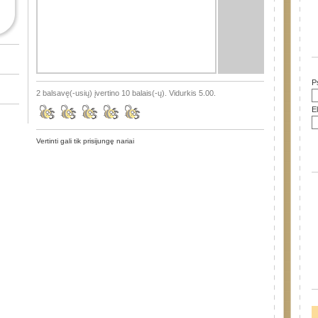
P
2 balsavę(-usių) įvertino 10 balais(-ų). Vidurkis 5.00.
E
Vertinti gali tik prisijungę nariai