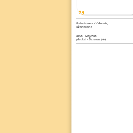
išsilavinimas - Vidurinis,
užsiėmimas - ,
akys - Mėlynos,
plaukai - Šatenas (-ė),