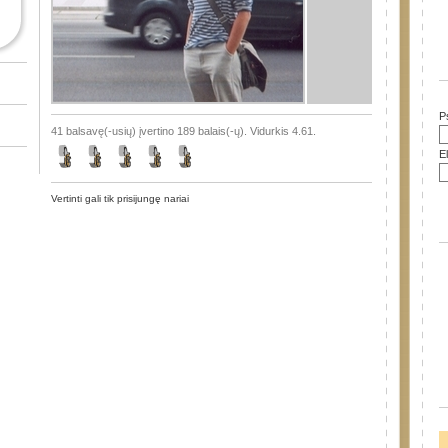
P
41 balsavę(-usių) įvertino 189 balais(-ų). Vidurkis 4.61.
E
Vertinti gali tik prisijungę nariai