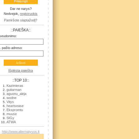
Dar ne narys?
Nedvejok,
registruokis
Pamiršote slaptažodį?
::PAIEŠKA::
seudonimo:
l. pašto adreso:
Išplėsta paieška
::TOP 10::
Kazimieras
guitarman
aguonu_aleja
wodne
Vitys
heartsease
Ekspromtu
muuse
SIGy
ATWA
http://www.alternatyvos.lt