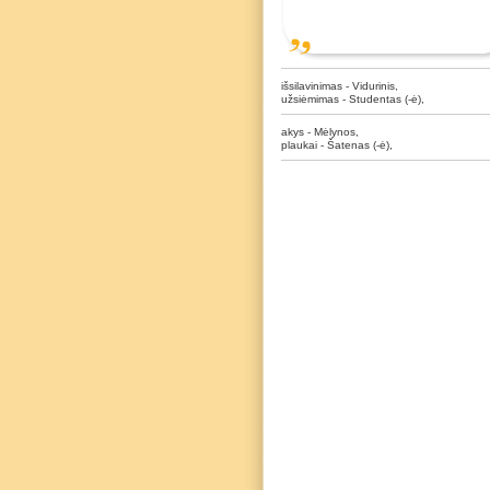
išsilavinimas - Vidurinis,
užsiėmimas - Studentas (-ė),
akys - Mėlynos,
plaukai - Šatenas (-ė),