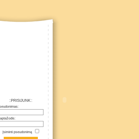
::PRISIJUNK::
seudonimas:
laptažodis:
Įsiminti pseudonimą