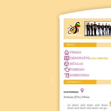
MENIU
PIRMAS
DIENORAŠTIS
(JAU GREITAI)
BIČIULIAI
POMĖGIAI
KOMENTARAI
DUOMENYS
GUITARMAN
Antanas (37m.) Vilnius
so down and down and down a
down and down and down we go...