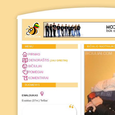
MENIU
BIČIULIO NUOTRAUK
PIRMAS
DIENORAŠTIS
(JAU GREITAI)
BIČIULIAI
POMĖGIAI
KOMENTARAI
DUOMENYS
EWALDUKAS
Evaldas (37m.) Telšiai