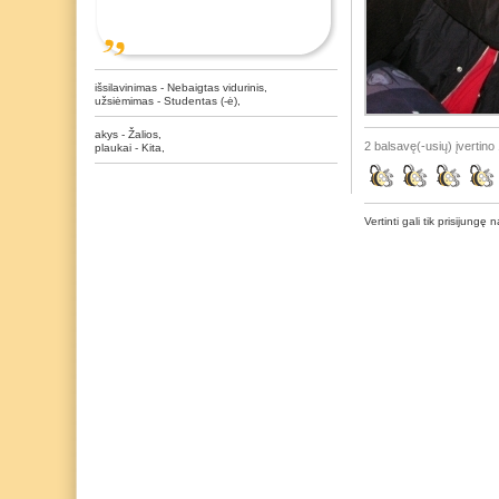
išsilavinimas - Nebaigtas vidurinis,
užsiėmimas - Studentas (-ė),
akys - Žalios,
2 balsavę(-usių) įvertino 
plaukai - Kita,
Vertinti gali tik prisijungę n