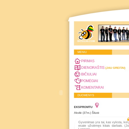
MENIU
PIRMAS
DIENORAŠTIS
(JAU GREITAI)
BIČIULIAI
POMĖGIAI
KOMENTARAI
DUOMENYS
EKSPROMTU
Akvilė (37m.) Šilutė
Gyvenimas yra tai, kas vyksta, kol 
esate užsiėmęs kitais darbais. (J