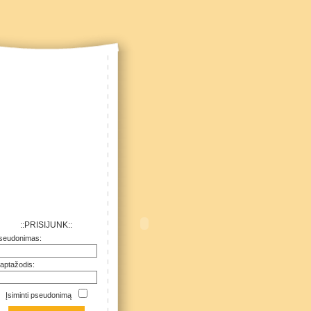
::PRISIJUNK::
seudonimas:
laptažodis:
Įsiminti pseudonimą