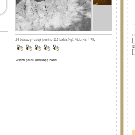
P
24 balsavę(-usių) įvertino 115 balais(-ų). Vidurkis 4.79.
E
Vertinti gali tik prisijungę nariai