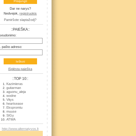
Dar ne narys?
Nedvejok,
registruokis
Pamiršote slaptažodį?
::PAIEŠKA::
seudonimo:
l. pašto adreso:
Išplėsta paieška
::TOP 10::
Kazimieras
guitarman
aguonu_aleja
wodne
Vitys
heartsease
Ekspromtu
muuse
SIGy
ATWA
http://www.alternatyvos.lt