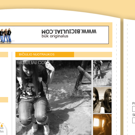
BIČIULIO NUOTRAUKOS
P
S
jūs
ohn