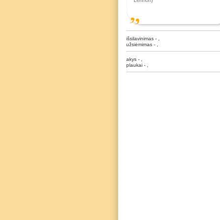
Lennon)
išsilavinimas - ,
užsiėmimas - ,
akys - ,
plaukai - ,